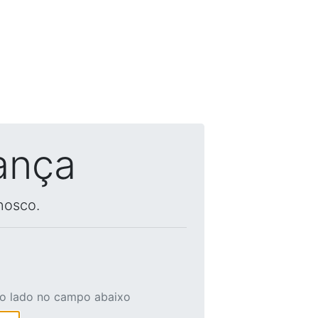
ança
nosco.
ao lado no campo abaixo