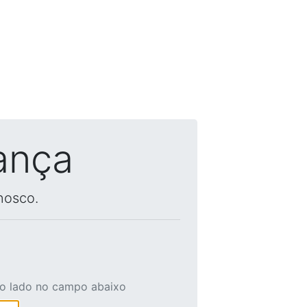
ança
nosco.
ao lado no campo abaixo