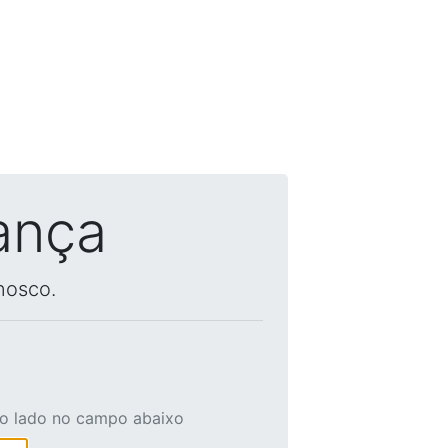
ança
nosco.
ao lado no campo abaixo