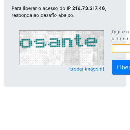
Para liberar o acesso
do IP
216.73.217.46
,
responda ao desafio abaixo.
Digite 
lado no
[trocar imagem]