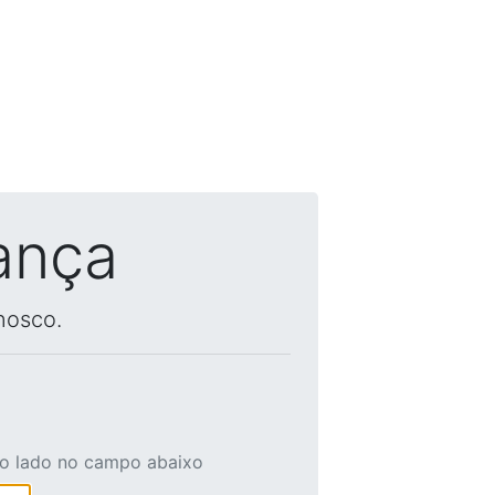
ança
nosco.
ao lado no campo abaixo