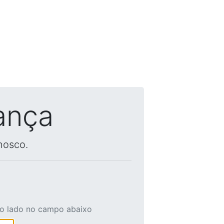
ança
nosco.
ao lado no campo abaixo